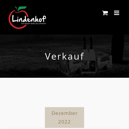
Skip
to
content
Verkauf
Dezember
2022