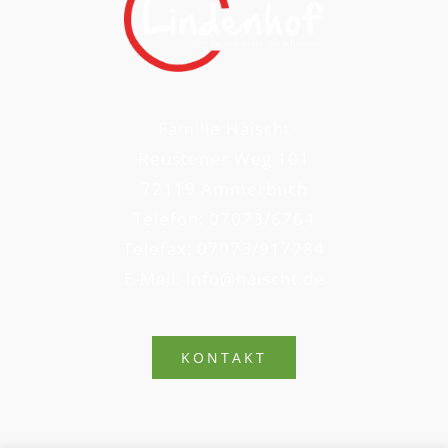
Familie Haischt
Reustener Weg 101
72119 Ammerbuch
Telefon: 07073/6764
Telefax: 07073/917784
E-Mail: info@haischt.de
KONTAKT