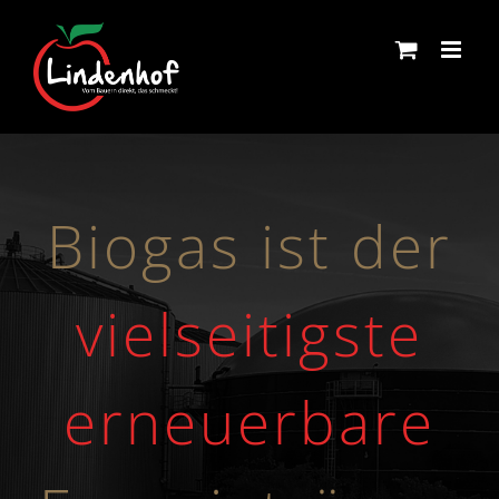
Skip
to
content
Biogas ist der
vielseitigste
erneuerbare