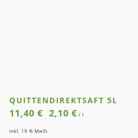
QUITTEN­DIREKT­SAFT 5L
11,40
€
2,10
€
/
l
inkl. 19 % MwSt.