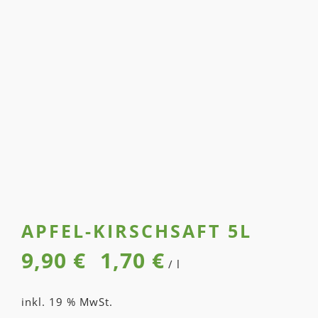
APFEL-KIRSCH­SAFT 5L
9,90
€
1,70
€
/
l
inkl. 19 % MwSt.