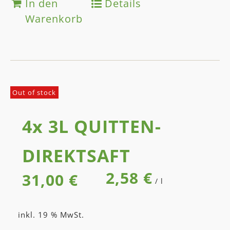
In den
Details
Warenkorb
Out of stock
4x 3L QUITTEN­
DIREKT­SAFT
2,58
€
31,00
€
/
l
inkl. 19 % MwSt.