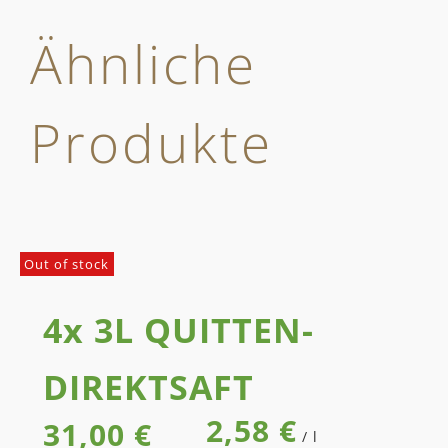
Ähnliche
Produkte
Out of stock
4x 3L QUITTEN­
DIREKT­SAFT
2,58
€
31,00
€
/
l