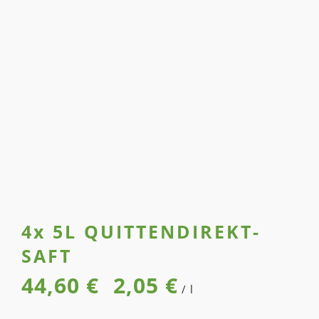
4x 5L QUITTEN­DIREKT­
SAFT
44,60
€
2,05
€
/
l