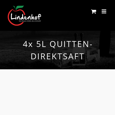
Skip
to
content
4x 5L QUITTEN­
DIREKT­SAFT