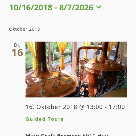
10/16/2018
 - 
8/7/2026
Veranstaltung
Datum
wählen.
Oktober 2018
Di.
16
16. Oktober 2018 @ 13:00
-
17:00
Guided Tours
Main Craft Brewery
5910 Hops